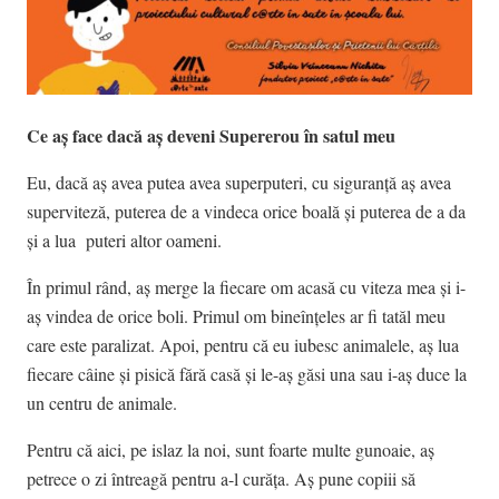
Ce aș face dacă aș deveni Supererou în satul meu
Eu, dacă aș avea putea avea superputeri, cu siguranță aș avea
superviteză, puterea de a vindeca orice boală și puterea de a da
și a lua puteri altor oameni.
În primul rând, aș merge la fiecare om acasă cu viteza mea și i-
aș vindea de orice boli. Primul om bineînțeles ar fi tatăl meu
care este paralizat. Apoi, pentru că eu iubesc animalele, aș lua
fiecare câine și pisică fără casă și le-aș găsi una sau i-aș duce la
un centru de animale.
Pentru că aici, pe islaz la noi, sunt foarte multe gunoaie, aș
petrece o zi întreagă pentru a-l curăța. Aș pune copiii să