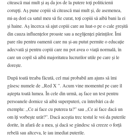
citească mai mult și aș da jos de la putere toți politicienii
corupți.
Aș pune copiii să citească mai mult și, de asemenea,
mi-aș dori ca satul meu să fie curat, toți copiii să aibă bani la ei
și haine. Aș încerca să ajut copiii care au luat-o pe o cale greșită
din cauza influențelor proaste sau a neglijenței părinților. Îmi
pare rău pentru oamenii care nu și-au putut permite o educație
adecvată și pentru copiii care nu pot avea o viață normală, în
care un copil să aibă majoritatea lucrurilor utile pe care și le
dorește.
După toată treaba făcută, cel mai probabil am ajuns să îmi
găsesc numele de ,,Red X ”. Acum vine momentul pe care îl
aștepta toată lumea. În cele din urmă, aș face un test pentru
persoanele dornice să aibă superputeri, cu întrebări ca de
exemplu: ,,Ce ai face cu puterea ta?” sau ,,Ce ai face dacă un
om îți vorbește urât?”. Dacă aceștia trec testul le voi da puterile
dorite, în afară de a mea, și dacă se gândesc să creeze o forță
rebelă sau altceva, le iau imediat puterile.