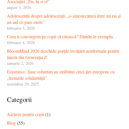
Asociației „Eu, tu si ei”
august 3, 2026
Adolescenții despre adolescență: „o amestecătură între un rai și
un iad ce pare etern”
februarie 5, 2026
Cum îi convingem pe copii să citească? Dându-le exemplu.
februarie 4, 2026
BloomMind 2026 deschide porțile învățării nonformale pentru
tinerii din Generația Z
ianuarie 2, 2026
Erasmus+: Șase voluntari au străbătut cinci țări europene cu
„trenurile solidarității”
noiembrie 29, 2025
Categorii
Ateliere pentru copii
(1)
Blog
(55)