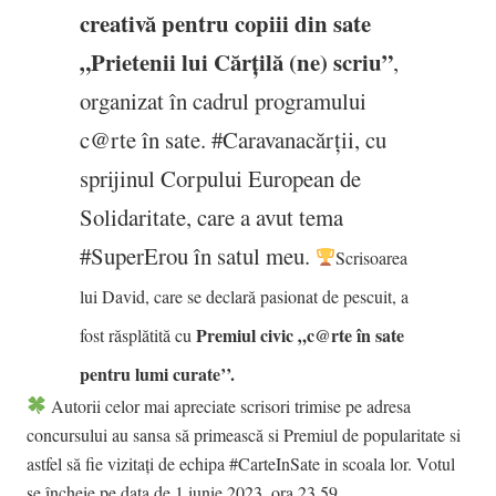
creativă pentru copiii din sate
„Prietenii lui Cărțilă (ne) scriu”
,
organizat în cadrul programului
c@rte în sate.
#Caravanacărții
, cu
sprijinul Corpului European de
Solidaritate, care a avut tema
#SuperErou
în satul meu.
Scrisoarea
lui David, care se declară pasionat de pescuit, a
Premiul civic „c@rte în sate
fost răsplătită cu
pentru lumi curate’’.
Autorii celor mai apreciate scrisori trimise pe adresa
concursului au sansa să primească si Premiul de popularitate si
astfel să fie vizitați de echipa
#CarteInSate
in scoala lor. Votul
se încheie pe data de 1 iunie 2023, ora 23.59.